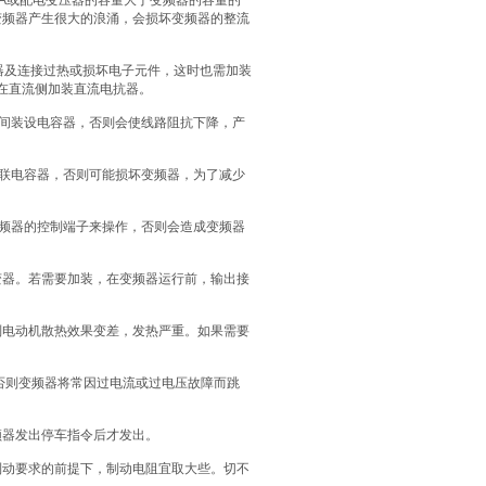
VA或配电变压器的容量大于变频器的容量的
变频器产生很大的浪涌，会损坏变频器的整流
器及连接过热或损坏电子元件，这时也需加装
在直流侧加装直流电抗器。
之间装设电容器，否则会使线路阻抗下降，产
并联电容器，否则可能损坏变频器，为了减少
变频器的控制端子来操作，否则会造成变频器
变器。若需要加装，在变频器运行前，输出接
则电动机散热效果变差，发热严重。如果需要
否则变频器将常因过电流或过电压故障而跳
频器发出停车指令后才发出。
制动要求的前提下，制动电阻宜取大些。切不