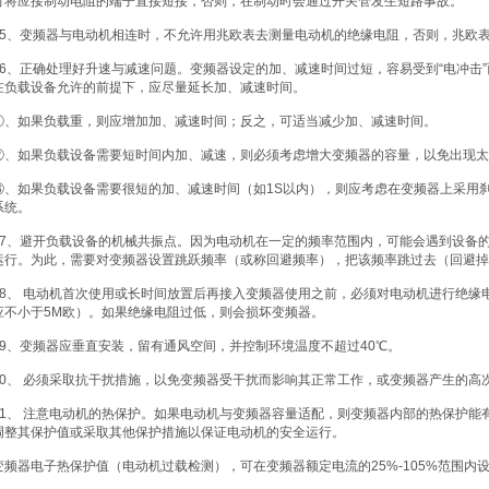
可将应接制动电阻的端子直接短接，否则，在制动时会通过开关管发生短路事故。
15、变频器与电动机相连时，不允许用兆欧表去测量电动机的绝缘电阻，否则，兆欧
16、正确处理好升速与减速问题。变频器设定的加、减速时间过短，容易受到“电冲击
在负载设备允许的前提下，应尽量延长加、减速时间。
①、如果负载重，则应增加加、减速时间；反之，可适当减少加、减速时间。
②、如果负载设备需要短时间内加、减速，则必须考虑增大变频器的容量，以免出现太
③、如果负载设备需要很短的加、减速时间（如1S以内），则应考虑在变频器上采用
系统。
17、避开负载设备的机械共振点。因为电动机在一定的频率范围内，可能会遇到设备
运行。为此，需要对变频器设置跳跃频率（或称回避频率），把该频率跳过去（回避掉
18、 电动机首次使用或长时间放置后再接入变频器使用之前，必须对电动机进行绝缘电阻
应不小于5M欧）。如果绝缘电阻过低，则会损坏变频器。
19、变频器应垂直安装，留有通风空间，并控制环境温度不超过40℃。
20、 必须采取抗干扰措施，以免变频器受干扰而影响其正常工作，或变频器产生的高
21、 注意电动机的热保护。如果电动机与变频器容量适配，则变频器内部的热保护能
调整其保护值或采取其他保护措施以保证电动机的安全运行。
变频器电子热保护值（电动机过载检测），可在变频器额定电流的25%-105%范围内