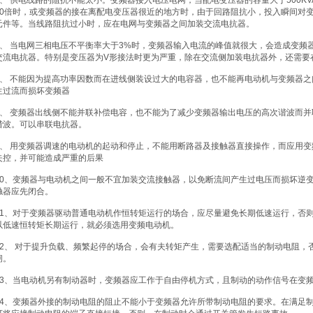
5、 供电线路的阻抗不能太小。变频器接入电压电网，当配电变压器的容量大于500K
10倍时，或变频器的接在离配电变压器很近的地方时，由于回路阻抗小，投入瞬间对
元件等。当线路阻抗过小时，应在电网与变频器之间加装交流电抗器。
6、 当电网三相电压不平衡率大于3%时，变频器输入电流的峰值就很大，会造成变频
交流电抗器。特别是变压器为V形接法时更为严重，除在交流侧加装电抗器外，还需要
7、 不能因为提高功率因数而在进线侧装设过大的电容器，也不能再电动机与变频器
生过流而损坏变频器
8、 变频器出线侧不能并联补偿电容，也不能为了减少变频器输出电压的高次谐波而
谐波。可以串联电抗器。
9、 用变频器调速的电动机的起动和停止，不能用断路器及接触器直接操作，而应用
失控，并可能造成严重的后果
10、变频器与电动机之间一般不宜加装交流接触器，以免断流间产生过电压而损坏逆
触器应先闭合。
11、对于变频器驱动普通电动机作恒转矩运行的场合，应尽量避免长期低速运行，否
以低速恒转矩长期运行，就必须选用变频电动机。
12、 对于提升负载、频繁起停的场合，会有夫转矩产生，需要选配适当的制动电阻，
闸。
13、当电动机另有制动器时，变频器应工作于自由停机方式，且制动的动作信号在变
14、变频器外接的制动电阻的阻止不能小于变频器允许所带制动电阻的要求。在满足