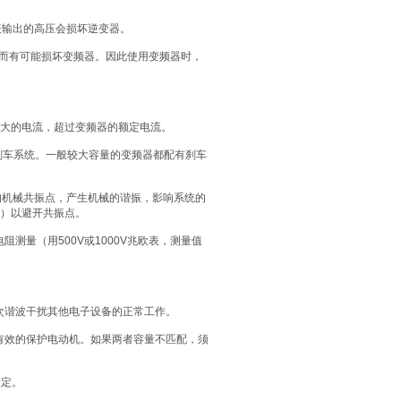
表输出的高压会损坏逆变器。
”而有可能损坏变频器。因此使用变频器时，
大的电流，超过变频器的额定电流。
刹车系统。一般较大容量的变频器都配有刹车
的机械共振点，产生机械的谐振，影响系统的
）以避开共振点。
测量（用500V或1000V兆欧表，测量值
次谐波干扰其他电子设备的正常工作。
有效的保护电动机。如果两者容量不匹配，须
设定。