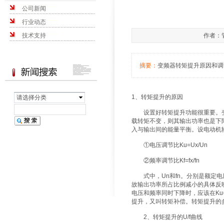
公司新闻
行业动态
技术支持
作者：管
摘要：
变频器转矩提升原因和调
1、转矩提升的原因
请选择分类
设置好转矩提升功能很重要。变频
载转矩不变，则其输出功率也是下
入与输出间的能量平衡。设电动机输
①电压调节比Ku=Ux/Un
②频率调节比Kf=fx/fn
式中，Un和fn。分别是额定电
故输出功率所占比例减小的具体反
电压和频率同时下降时，应该在Ku
提升，又叫转矩补偿。转矩提升的多
2、转矩提升的U/f曲线