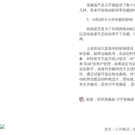
变频器产品几乎都提供了数十条U
几种。具体可按电动机所带负载的
3、U/f比的大小对负载的影响
转矩提升是为了补偿因电动机定子
以启动或者可启动但带不了负载。
闸。
上述所说只是基本的影响情况，
矩负载，如带运输机等，在设定时
象，对转矩可不提升或少提升；对
有“自动”供用户使用，如果设定
足的新手，或者对负载特性不太清
性，通过试验可选出较佳曲线。对
动机带负载启动时电流大，而转速
本文关键词：苏州川宇变频器 ，
标签：
苏州变频器
川宇变频器
首页
公司概况
|
|